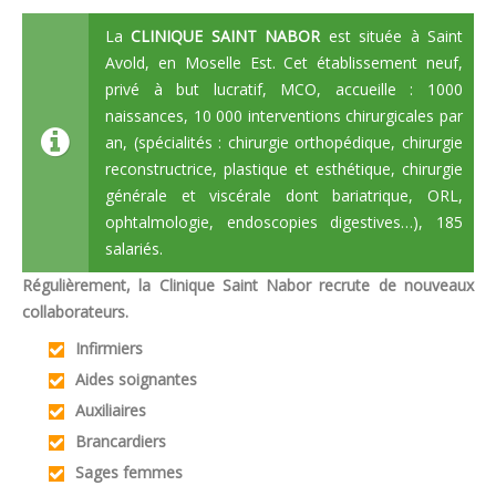
La
CLINIQUE SAINT NABOR
est située à Saint
Avold, en Moselle Est. Cet établissement neuf,
privé à but lucratif, MCO, accueille : 1000
naissances, 10 000 interventions chirurgicales par
an, (spécialités : chirurgie orthopédique, chirurgie
reconstructrice, plastique et esthétique, chirurgie
générale et viscérale dont bariatrique, ORL,
ophtalmologie, endoscopies digestives…), 185
salariés.
Régulièrement, la Clinique Saint Nabor recrute de nouveaux
collaborateurs.
Infirmiers
Aides soignantes
Auxiliaires
Brancardiers
Sages femmes