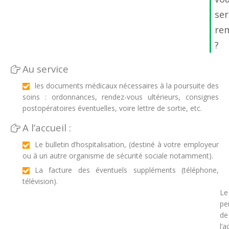
se
re
?
Au service
les documents médicaux nécessaires à la poursuite des
soins : ordonnances, rendez-vous ultérieurs, consignes
postopératoires éventuelles, voire lettre de sortie, etc.
A l’accueil :
Le bulletin d’hospitalisation, (destiné à votre employeur
ou à un autre organisme de sécurité sociale notamment).
La facture des éventuels suppléments (téléphone,
télévision).
Le
pe
de
l’a