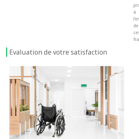
pr
à
l’
de
ce
fra
Evaluation de votre satisfaction